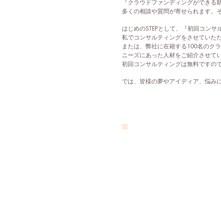
​『クラウドファンディングができる
​多くの相談や質問が寄せられます。
はじめのSTEPとして、『初回コン
私でコンサルティングをさせていた
または、弊社に在籍する100名のク
ニーズにあった人材をご紹介させて
初回コンサルティングは無料ですの
​では、皆様の夢やアイディア、悩み