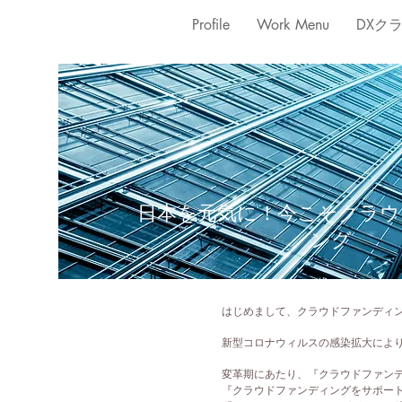
Profile
Work Menu
DXク
​日本を元気に！今こそクラ
ング
はじめまして、クラウドファンディ
新型コロナウィルスの感染拡大によ
変革期にあたり、『クラウドファン
『クラウドファンディングをサポー